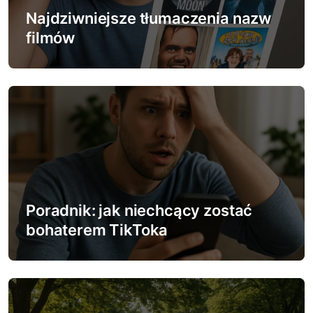
w
Najdziwniejsze tłumaczenia nazw
filmów
p
i
s
u
Poradnik: jak niechcący zostać
bohaterem TikToka