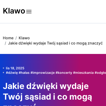
Skip
to
Klawo
content
Home
Klawo
Jakie dźwięki wydaje Twój sąsiad i co mogą znaczyć
lis 18, 2025
#
dźwię
#
hałas
#
improwizacje
#
koncerty
#
mieszkania
#
odgł
Jakie dźwięki wydaje
Twój sąsiad i co mogą