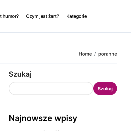
t humor?
Czym jest żart?
Kategorie
Home
poranne
Szukaj
Szukaj
Najnowsze wpisy