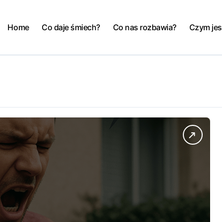
Home
Co daje śmiech?
Co nas rozbawia?
Czym jes