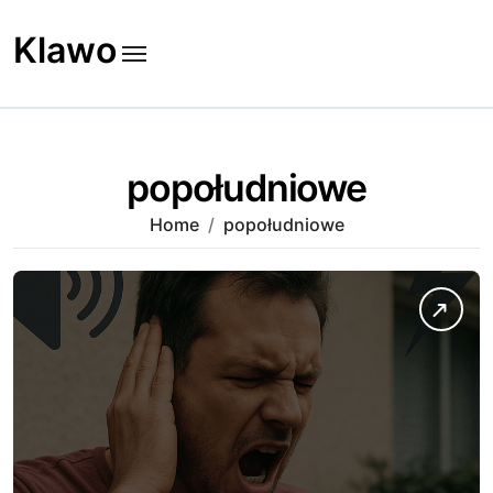
Skip
to
Klawo
content
popołudniowe
Home
popołudniowe