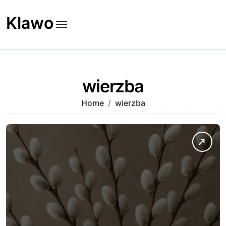
Skip
to
Klawo
content
wierzba
Home
wierzba