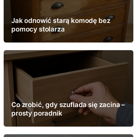
a
w
Jak odnowić starą komodę bez
pomocy stolarza
p
i
s
u
Co zrobić, gdy szuflada się zacina –
prosty poradnik