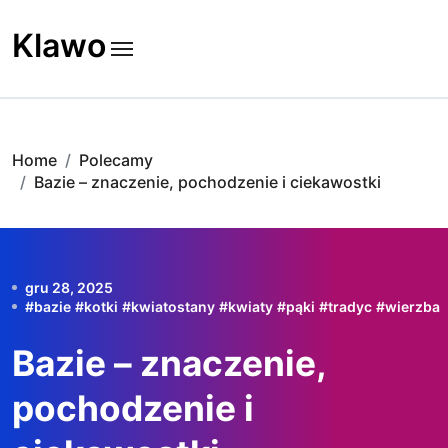
Skip
to
Klawo
content
Home
Polecamy
Bazie – znaczenie, pochodzenie i ciekawostki
gru 28, 2025
#
bazie
#
kotki
#
kwiatostany
#
kwiaty
#
pąki
#
tradyc
#
wierzba
Bazie – znaczenie,
pochodzenie i