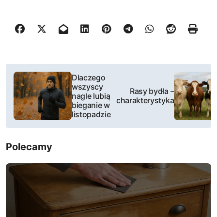
N
Dlaczego
wszyscy
a
Rasy bydła –
nagle lubią
charakterystyka
bieganie w
w
listopadzie
i
Polecamy
g
a
c
j