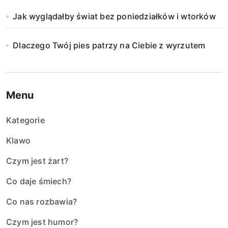
i
Jak wyglądałby świat bez poniedziałków i wtorków
e
Dlaczego Twój pies patrzy na Ciebie z wyrzutem
w
p
i
Menu
s
Kategorie
ó
Klawo
w
Czym jest żart?
Co daje śmiech?
Co nas rozbawia?
Czym jest humor?