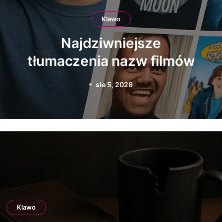
Klawo
Poradnik: jak niechcący
zostać bohaterem
TikToka
sie 3, 2026
Klawo