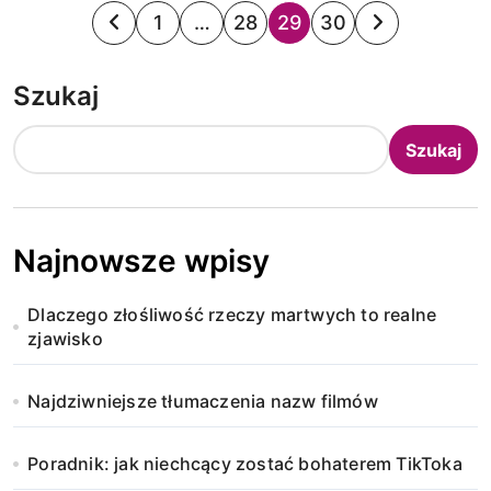
S
1
…
28
29
30
t
Szukaj
r
o
Szukaj
n
i
Najnowsze wpisy
c
Dlaczego złośliwość rzeczy martwych to realne
o
zjawisko
w
Najdziwniejsze tłumaczenia nazw filmów
a
n
Poradnik: jak niechcący zostać bohaterem TikToka