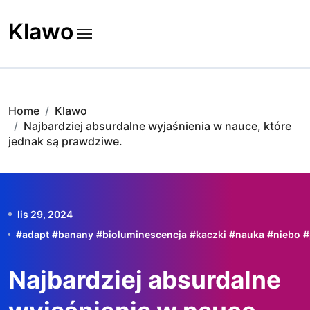
Skip
to
Klawo
content
Home
Klawo
Najbardziej absurdalne wyjaśnienia w nauce, które
jednak są prawdziwe.
lis 29, 2024
#
adapt
#
banany
#
bioluminescencja
#
kaczki
#
nauka
#
niebo
#
Najbardziej absurdalne