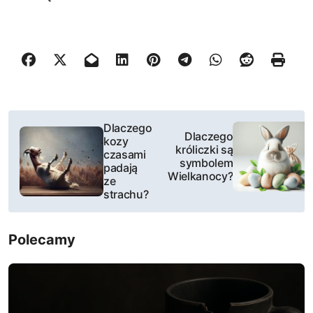
N
Dlaczego
Dlaczego
kozy
a
króliczki są
czasami
symbolem
padają
w
Wielkanocy?
ze
strachu?
i
g
Polecamy
a
c