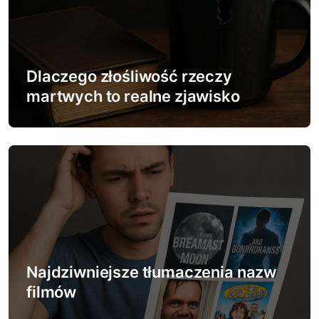
j
a
w
Dlaczego złośliwość rzeczy
p
martwych to realne zjawisko
i
s
u
Najdziwniejsze tłumaczenia nazw
filmów