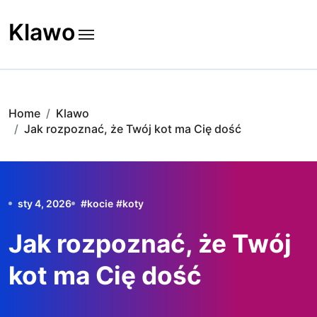
Skip
to
Klawo
content
Home
Klawo
Jak rozpoznać, że Twój kot ma Cię dość
sty 4, 2026
#
kocie
#
koty
Jak rozpoznać, że Twój
kot ma Cię dość