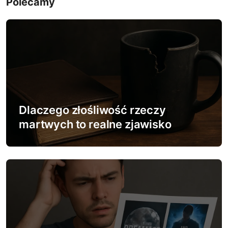
Polecamy
g
a
c
j
a
w
Dlaczego złośliwość rzeczy
martwych to realne zjawisko
p
i
s
u