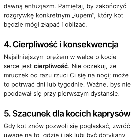
dawną entuzjazm. Pamiętaj, by zakończyć
rozgrywkę konkretnym „łupem”, który kot
będzie mógł złapać i oblizać.
4. Cierpliwość i konsekwencja
Najsilniejszym orężem w walce o kocie
serce jest
cierpliwość
. Nie oczekuj, że
mruczek od razu rzuci Ci się na nogi; może
to potrwać dni lub tygodnie. Ważne, byś nie
poddawał się przy pierwszym dystansie.
5. Szacunek dla kocich kaprysów
Gdy kot znów pozwoli się pogłaskać, zwróć
uwagę na to, gdzie i jak lubi być dotykany.