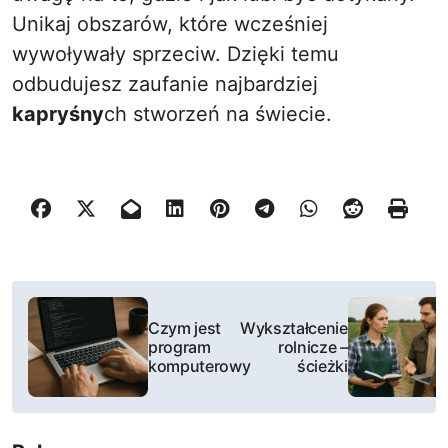
Unikaj obszarów, które wcześniej
wywoływały sprzeciw. Dzięki temu
odbudujesz zaufanie najbardziej
kapryśny
ch stworzeń na świecie.
N
Czym jest
Wykształcenie
a
program
rolnicze –
komputerowy
ścieżki
w
i