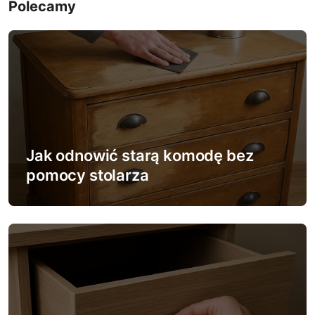
Polecamy
g
a
c
j
a
w
Jak odnowić starą komodę bez
pomocy stolarza
p
i
s
u