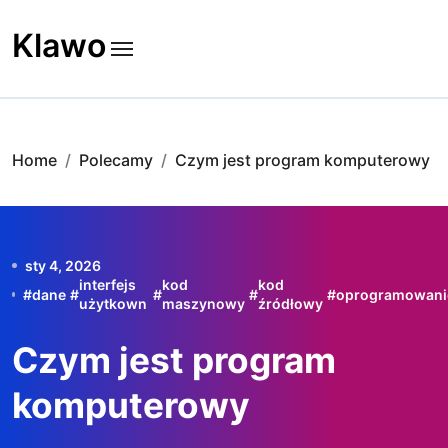
Skip
to
Klawo
content
Home
Polecamy
Czym jest program komputerowy
sty 4, 2026
interfejs
kod
kod
#
dane
#
#
#
#
oprogramowani
użytkown
maszynowy
źródłowy
Czym jest program
komputerowy