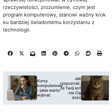
rzeczywistości, zrozumienie, czym jest
program komputerowy, stanowi ważny krok
ku bardziej świadomemu korzystaniu z
technologii.
N
Jak
Kursy
rozpoznać,
a
komputerowe
że Twój kot
– jakie warto
ma Cię
w
wybrać
dość
i