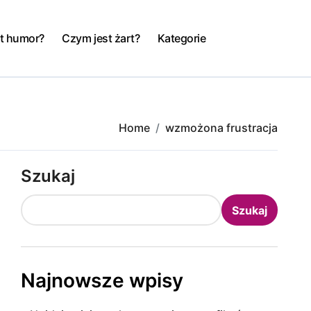
t humor?
Czym jest żart?
Kategorie
Home
wzmożona frustracja
Szukaj
Szukaj
Najnowsze wpisy