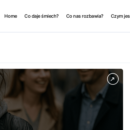
Home
Co daje śmiech?
Co nas rozbawia?
Czym jes