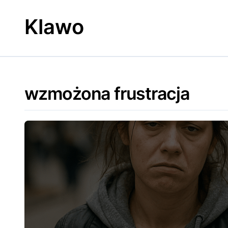
Skip
to
Klawo
content
wzmożona frustracja