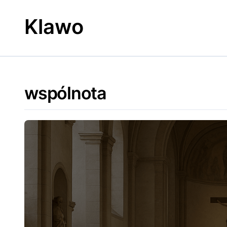
Skip
to
Klawo
content
wspólnota