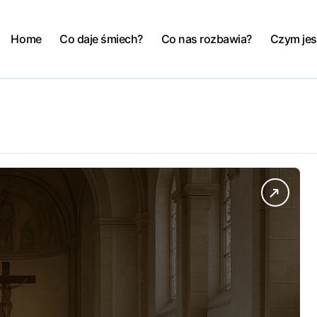
Home
Co daje śmiech?
Co nas rozbawia?
Czym jes