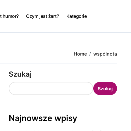
t humor?
Czym jest żart?
Kategorie
Home
wspólnota
Szukaj
Szukaj
Najnowsze wpisy