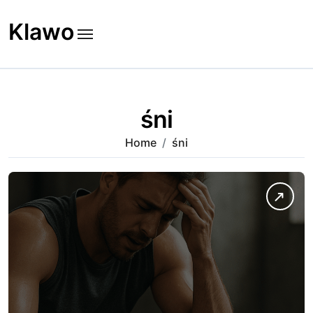
Skip
to
Klawo
content
śni
Home
śni