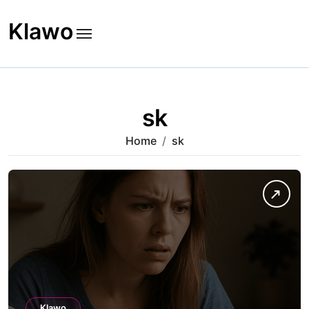
Skip
to
Klawo
content
sk
Home
sk
Klawo