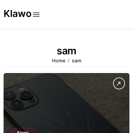
Skip
to
Klawo
content
sam
Home
sam
Klawo