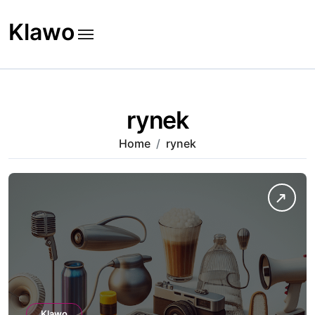
Skip
to
Klawo
content
rynek
Home
rynek
Klawo