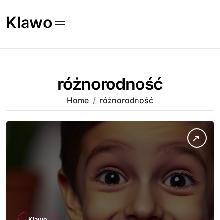
Skip
to
Klawo
content
różnorodność
Home
różnorodność
Klawo