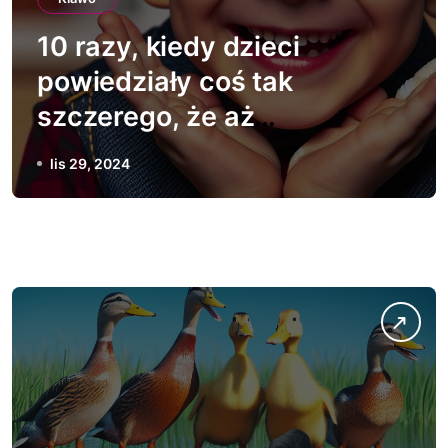
10 razy, kiedy dzieci
powiedziały coś tak
szczerego, że aż
śmiesznego.
lis 29, 2024