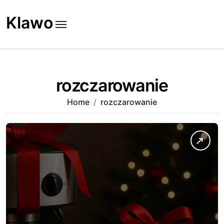
Skip
to
Klawo
content
rozczarowanie
Home
rozczarowanie