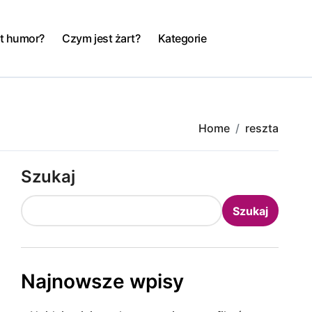
t humor?
Czym jest żart?
Kategorie
Home
reszta
Szukaj
Szukaj
Najnowsze wpisy