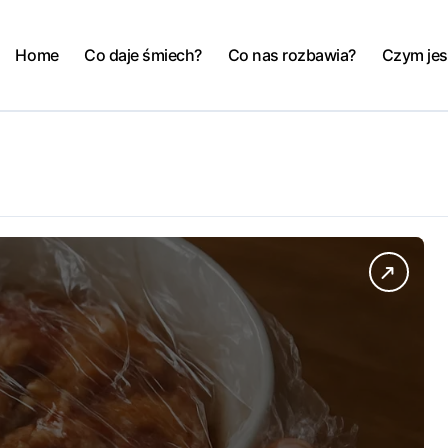
Home
Co daje śmiech?
Co nas rozbawia?
Czym jes