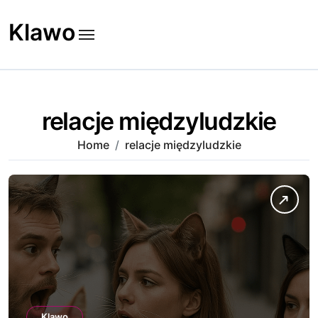
Skip
to
Klawo
content
relacje międzyludzkie
Home
relacje międzyludzkie
Klawo