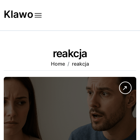
Skip
to
Klawo
content
reakcja
Home
reakcja