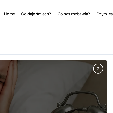
Home
Co daje śmiech?
Co nas rozbawia?
Czym jes