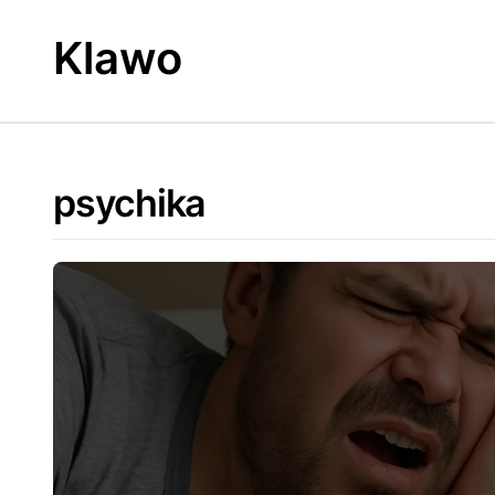
Skip
to
Klawo
content
psychika