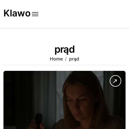
Skip
to
Klawo
content
prąd
Home
prąd