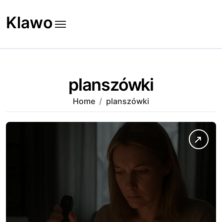
Skip
to
Klawo
content
planszówki
Home
planszówki