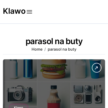
Skip
to
Klawo
content
parasol na buty
Home
parasol na buty
Klawo