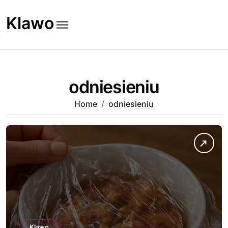
Skip
to
Klawo
content
odniesieniu
Home
odniesieniu
Klawo