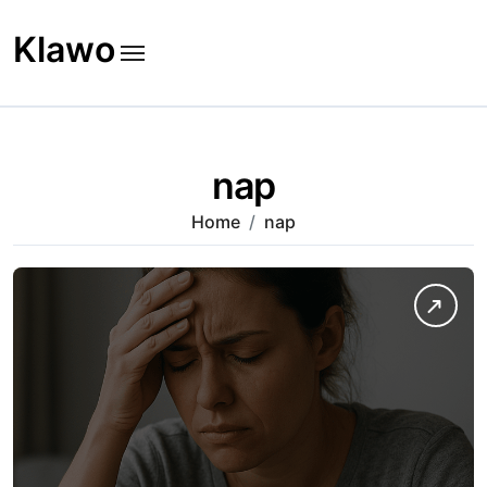
Skip
to
Klawo
content
nap
Home
nap