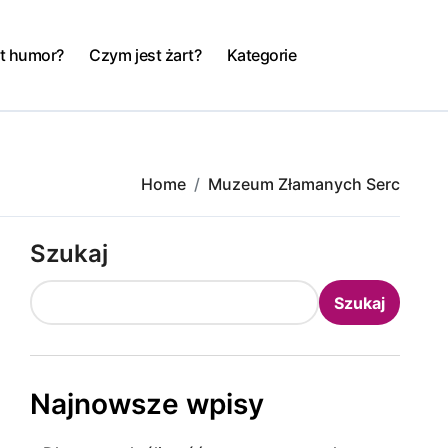
t humor?
Czym jest żart?
Kategorie
Home
Muzeum Złamanych Serc
Szukaj
Szukaj
Najnowsze wpisy