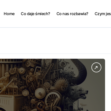
Home
Co daje śmiech?
Co nas rozbawia?
Czym jes