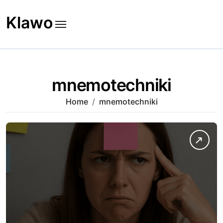
Skip
to
Klawo
content
mnemotechniki
Home
mnemotechniki