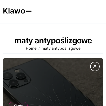
Skip
to
Klawo
content
maty antypoślizgowe
Home
maty antypoślizgowe
Klawo