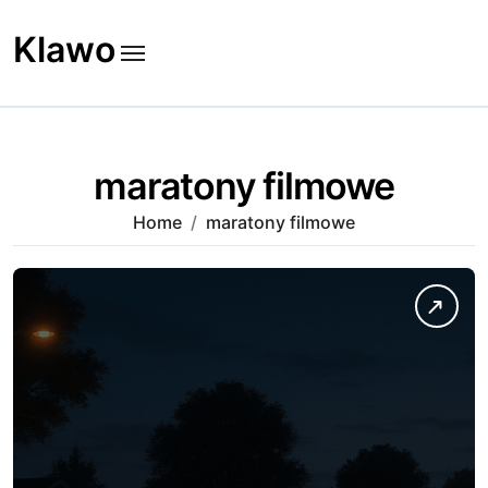
Skip
to
Klawo
content
maratony filmowe
Home
maratony filmowe