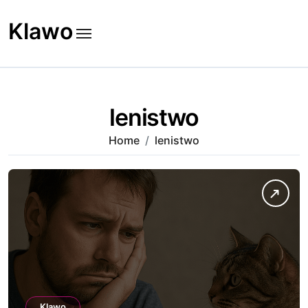
Skip
to
Klawo
content
lenistwo
Home
lenistwo
Klawo