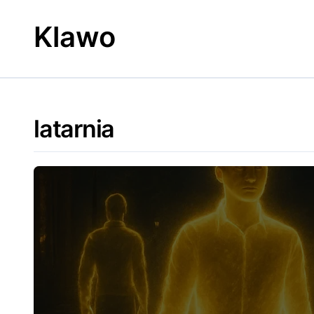
Skip
to
Klawo
content
latarnia