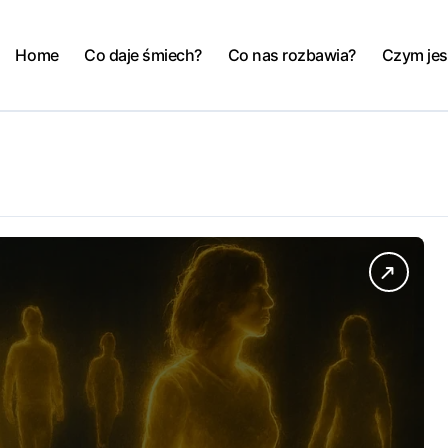
Home
Co daje śmiech?
Co nas rozbawia?
Czym jes