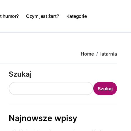
t humor?
Czym jest żart?
Kategorie
Home
latarnia
Szukaj
Szukaj
Najnowsze wpisy