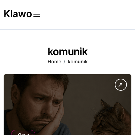
Skip
to
Klawo
content
komunik
Home
komunik
Klawo