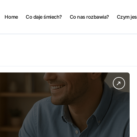
Home
Co daje śmiech?
Co nas rozbawia?
Czym jes