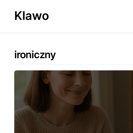
Skip
to
Klawo
content
ironiczny