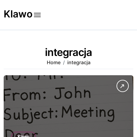
Skip
to
Klawo
content
integracja
Home
integracja
Klawo