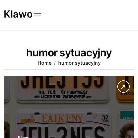
Skip
to
Klawo
content
humor sytuacyjny
Home
humor sytuacyjny
Klawo