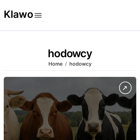
Skip
to
Klawo
content
hodowcy
Home
hodowcy