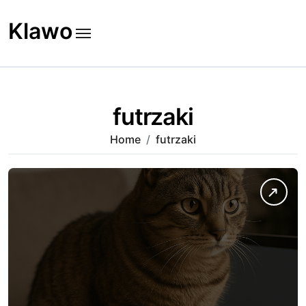
Skip
to
Klawo
content
futrzaki
Home
futrzaki