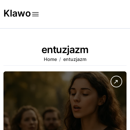
Skip
to
Klawo
content
entuzjazm
Home
entuzjazm