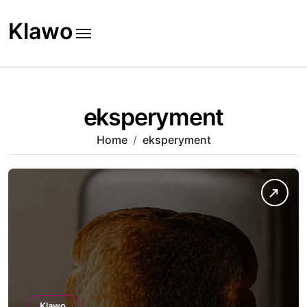
Skip
to
Klawo
content
eksperyment
Home
eksperyment
Klawo