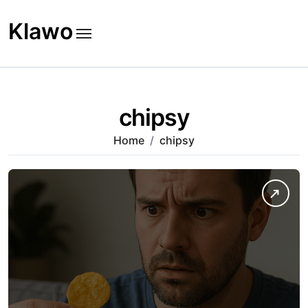
Skip
to
Klawo
content
chipsy
Home
chipsy