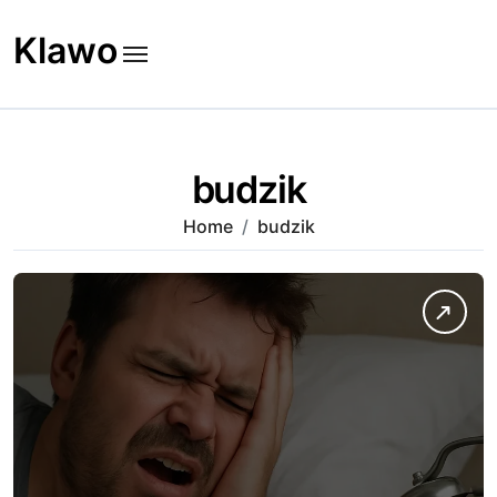
Skip
to
Klawo
content
budzik
Home
budzik