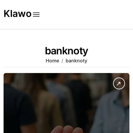
Skip
to
Klawo
content
banknoty
Home
banknoty