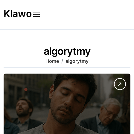
Skip
to
Klawo
content
algorytmy
Home
algorytmy