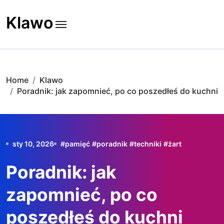
Skip
to
Klawo
content
Home
Klawo
Poradnik: jak zapomnieć, po co poszedłeś do kuchni
sty 10, 2026
#
pamięć
#
poradnik
#
techniki
#
żart
Poradnik: jak
zapomnieć, po co
poszedłeś do kuchni