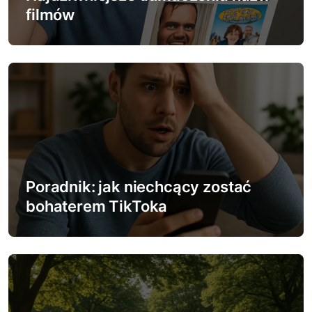
p
filmów
i
s
u
Poradnik: jak niechcący zostać
bohaterem TikToka