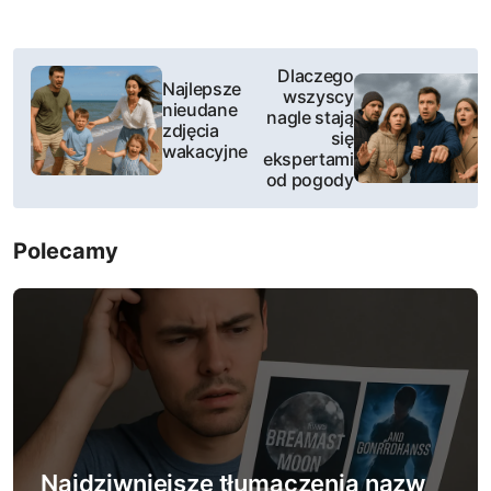
N
Dlaczego
Najlepsze
wszyscy
a
nieudane
nagle stają
zdjęcia
się
w
wakacyjne
ekspertami
od pogody
i
g
Polecamy
a
c
j
a
w
Najdziwniejsze tłumaczenia nazw