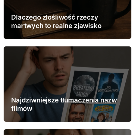
w
Dlaczego złośliwość rzeczy
p
martwych to realne zjawisko
i
s
u
Najdziwniejsze tłumaczenia nazw
filmów