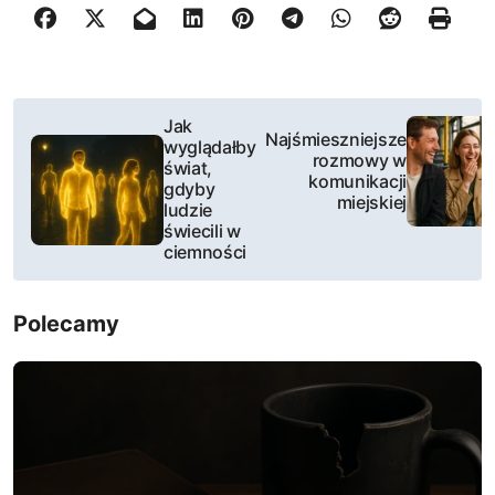
N
Jak
Najśmieszniejsze
wyglądałby
a
rozmowy w
świat,
komunikacji
gdyby
w
miejskiej
ludzie
świecili w
i
ciemności
g
Polecamy
a
c
j
a