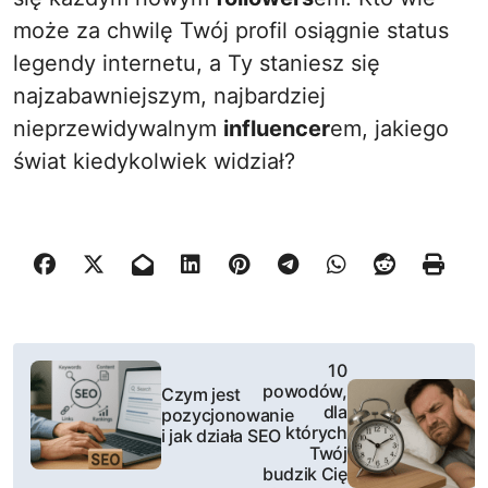
może za chwilę Twój profil osiągnie status
legendy internetu, a Ty staniesz się
najzabawniejszym, najbardziej
nieprzewidywalnym
influencer
em, jakiego
świat kiedykolwiek widział?
N
10
powodów,
Czym jest
a
dla
pozycjonowanie
których
i jak działa SEO
w
Twój
budzik Cię