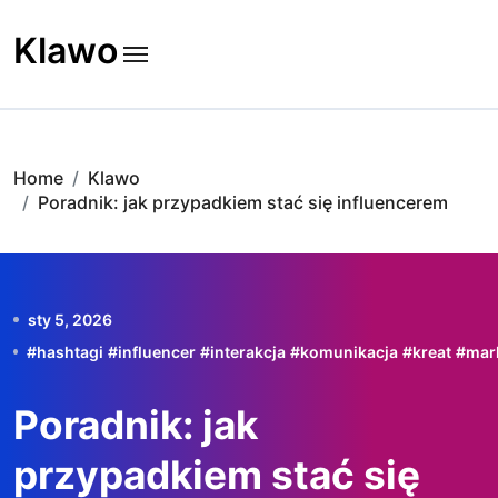
Skip
to
Klawo
content
Home
Klawo
Poradnik: jak przypadkiem stać się influencerem
sty 5, 2026
#
hashtagi
#
influencer
#
interakcja
#
komunikacja
#
kreat
#
mar
Poradnik: jak
przypadkiem stać się