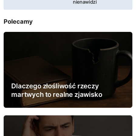
i
nienawidzi
g
Polecamy
a
c
j
a
w
Dlaczego złośliwość rzeczy
p
martwych to realne zjawisko
i
s
u