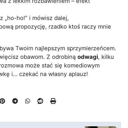
wa z lekkim rozbawieniem – efekt
z „ho-ho!” i mówisz dalej,
typową propozycję, rzadko ktoś raczy mnie
bywa Twoim najlepszym sprzymierzeńcem.
oświęcisz obawom. Z odrobiną
odwagi
, kilku
rozmowa może stać się komediowym
wkę i… czekać na własny aplauz!