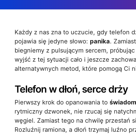
Każdy z nas zna to uczucie, gdy telefon dzwoni o nieprzyzwoitej porze, a w głowie
pojawia się jedyne słowo:
panika
. Zamiast
biegniemy z pulsującym sercem, próbując
wyjść z tej sytuacji cało i jeszcze zacho
alternatywnych metod, które pomogą Ci n
Telefon w dłoń, serce drży
Pierwszy krok do opanowania to
świadom
rytmiczny dzwonek, nie rzucaj się natych
węgiel. Zamiast tego na chwilę przestań s
Rozluźnij ramiona, a dłoń trzymaj luźno pr