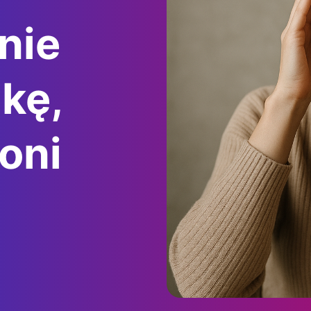
 nie
kę,
oni