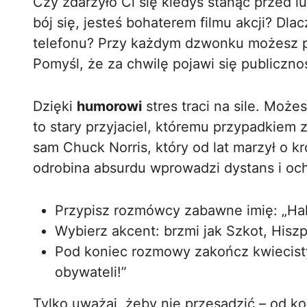
Czy zdarzyło Ci się kiedyś stanąć przed l
bój się, jesteś bohaterem filmu akcji? D
telefonu? Przy każdym dzwonku możesz pr
Pomyśl, że za chwilę pojawi się publiczno
Dzięki
humorowi
stres traci na sile. Może
to stary przyjaciel, któremu przypadkiem 
sam Chuck Norris, który od lat marzył o 
odrobina absurdu wprowadzi dystans i o
Przypisz rozmówcy zabawne imię: „Hal
Wybierz akcent: brzmi jak Szkot, Hisz
Pod koniec rozmowy zakończ kwiecist
obywateli!”
Tylko uważaj, żeby nie przesadzić – od ko