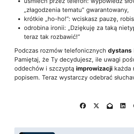
uśmiech przez telefon: wypowiedz sło
„złagodzenia tematu” gwarantowany,
krótkie „ho-ho!”: wciskasz pauzę, robis
odrobina ironii: „Dziękuję za taką nie
teraz tak rozbawić!”
Podczas rozmów telefonicznych
dystans
Pamiętaj, że Ty decydujesz, ile uwagi p
oddechów i szczyptą
improwizacji
każda 
popisem. Teraz wystarczy odebrać słucha
N