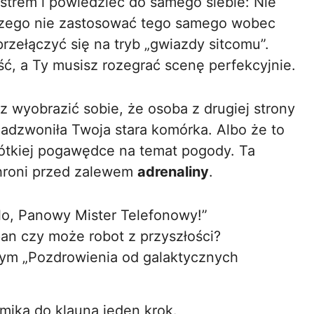
ustrem i powiedzieć do samego siebie: Nie
laczego nie zastosować tego samego wobec
zełączyć się na tryb „gwiazdy sitcomu”.
ść, a Ty musisz rozegrać scenę perfekcyjnie.
sz wyobrazić sobie, że osoba z drugiej strony
zadzwoniła Twoja stara komórka. Albo że to
krótkiej pogawędce na temat pogody. Ta
chroni przed zalewem
adrenaliny
.
o, Panowy Mister Telefonowy!”
pan czy może robot z przyszłości?
ym „Pozdrowienia od galaktycznych
mika do klauna jeden krok.