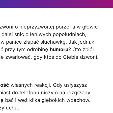
 dalej śnić o leniwych popołudniach,
 w panice złapać słuchawkę. Jak jednak
wać przy tym odrobinę
humoru
? Oto zbiór
ie zwariować, gdy ktoś do Ciebie dzwoni.
ość
własnych reakcji. Gdy usłyszysz
miast do telefonu niczym na rozgrzany
ię bać i weź kilka głębokich wdechów.
zy uchu.