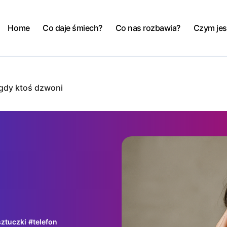
Home
Co daje śmiech?
Co nas rozbawia?
Czym jes
 gdy ktoś dzwoni
sztuczki
#
telefon