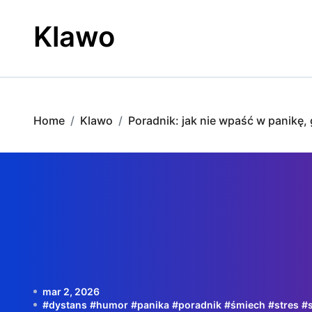
Skip
to
Klawo
content
Home
Klawo
Poradnik: jak nie wpaść w panikę,
mar 2, 2026
#
dystans
#
humor
#
panika
#
poradnik
#
śmiech
#
stres
#