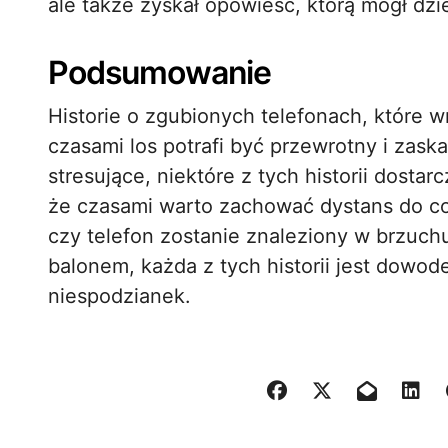
ale także zyskał opowieść, którą mógł dziel
Podsumowanie
Historie o zgubionych telefonach, które wr
czasami los potrafi być przewrotny i zas
stresujące, niektóre z tych historii dosta
że czasami warto zachować dystans do co
czy telefon zostanie znaleziony w brzuch
balonem, każda z tych historii jest dowode
niespodzianek.