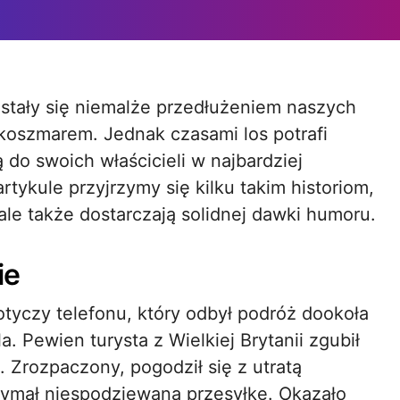
koszmarem. Jednak czasami los potrafi
do swoich właścicieli w najbardziej
ykule przyjrzymy się kilku takim historiom,
 ale także dostarczają solidnej dawki humoru.
ie
dotyczy telefonu, który odbył podróż dookoła
a. Pewien turysta z Wielkiej Brytanii zgubił
. Zrozpaczony, pogodził się z utratą
rzymał niespodziewaną przesyłkę. Okazało