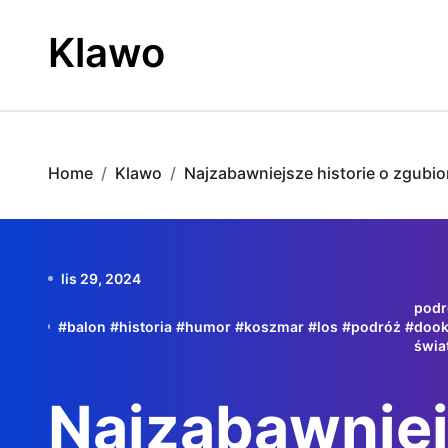
Skip
to
Klawo
content
Home
Klawo
Najzabawniejsze historie o zgubion
lis 29, 2024
podr
#
balon
#
historia
#
humor
#
koszmar
#
los
#
podróż
#
dook
świa
Najzabawnie