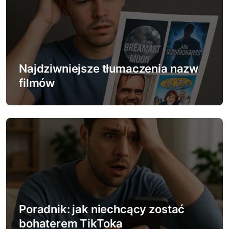
u
Najdziwniejsze tłumaczenia nazw
filmów
Poradnik: jak niechcący zostać
bohaterem TikToka