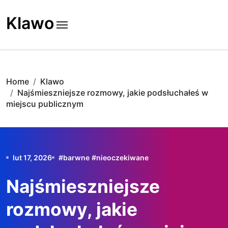
Skip
to
Klawo
content
Home
Klawo
Najśmieszniejsze rozmowy, jakie podsłuchałeś w
miejscu publicznym
lut 17, 2026
#
barwne
#
nieoczekiwane
Najśmieszniejsze
rozmowy, jakie