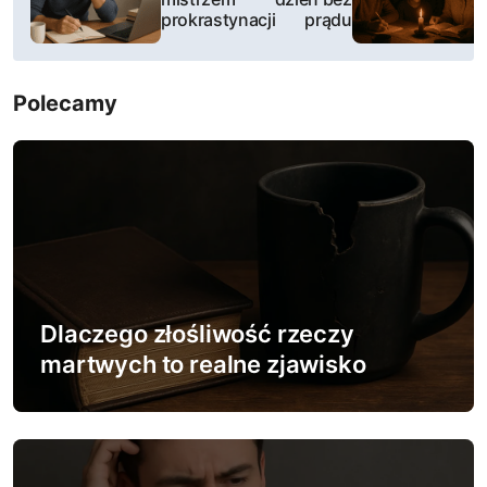
w
prokrastynacji
prądu
i
Polecamy
g
a
c
j
a
w
Dlaczego złośliwość rzeczy
martwych to realne zjawisko
p
i
s