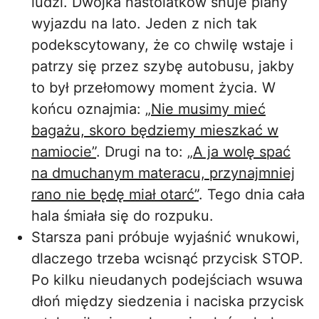
ludzi. Dwójka nastolatków snuje plany
wyjazdu na lato. Jeden z nich tak
podekscytowany, że co chwilę wstaje i
patrzy się przez szybę autobusu, jakby
to był przełomowy moment życia. W
końcu oznajmia:
„Nie musimy mieć
bagażu, skoro będziemy mieszkać w
namiocie”
. Drugi na to:
„A ja wolę spać
na dmuchanym materacu, przynajmniej
rano nie będę miał otarć”
. Tego dnia cała
hala śmiała się do rozpuku.
Starsza pani próbuje wyjaśnić wnukowi,
dlaczego trzeba wcisnąć przycisk STOP.
Po kilku nieudanych podejściach wsuwa
dłoń między siedzenia i naciska przycisk