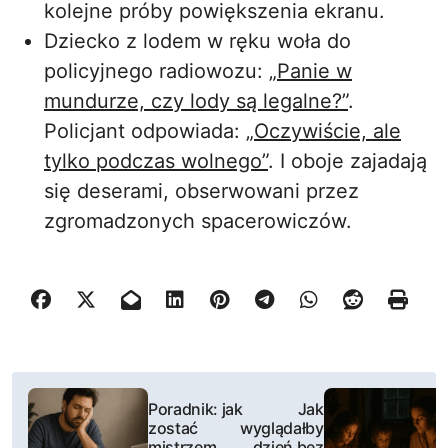
kolejne próby powiększenia ekranu.
Dziecko z lodem w ręku woła do
policyjnego radiowozu:
„Panie w
mundurze, czy lody są legalne?”
.
Policjant odpowiada:
„Oczywiście, ale
tylko podczas wolnego”
. I oboje zajadają
się deserami, obserwowani przez
zgromadzonych spacerowiczów.
N
Poradnik: jak
Jak
a
zostać
wyglądałby
mistrzem
dzień bez