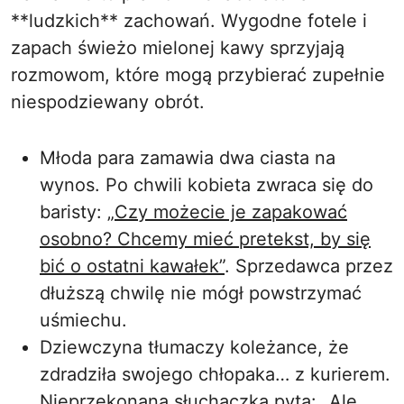
**ludzkich** zachowań. Wygodne fotele i
zapach świeżo mielonej kawy sprzyjają
rozmowom, które mogą przybierać zupełnie
niespodziewany obrót.
Młoda para zamawia dwa ciasta na
wynos. Po chwili kobieta zwraca się do
baristy:
„Czy możecie je zapakować
osobno? Chcemy mieć pretekst, by się
bić o ostatni kawałek”
. Sprzedawca przez
dłuższą chwilę nie mógł powstrzymać
uśmiechu.
Dziewczyna tłumaczy koleżance, że
zdradziła swojego chłopaka… z kurierem.
Nieprzekonana słuchaczka pyta:
„Ale